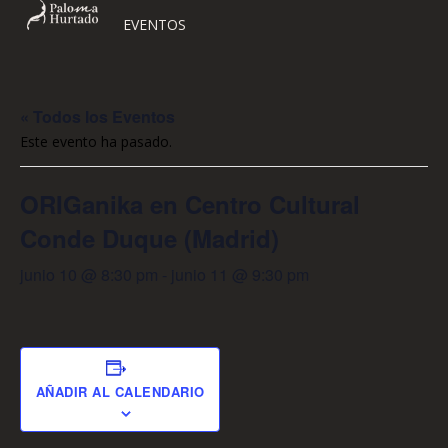
EVENTOS
« Todos los Eventos
Este evento ha pasado.
ORIGanika en Centro Cultural
Conde Duque (Madrid)
junio 10 @ 8:30 pm
-
junio 11 @ 9:30 pm
AÑADIR AL CALENDARIO