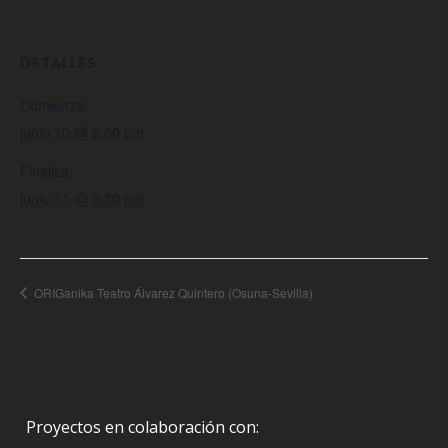
DETALLES
Comienza:
junio 10 @ 8:30 pm
Finaliza:
junio 11 @ 9:30 pm
ORIGanika Teatro Álvarez Quintero (Osuna-Sevilla)
Proyectos en colaboración con: