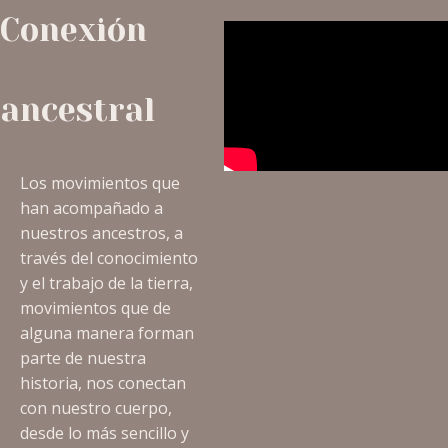
Conexión
ancestral
Los movimientos que
han acompañado a
nuestros ancestros, a
través del conocimiento
y el trabajo de la tierra,
movimientos que de
alguna manera forman
parte de nuestra
historia, nos conectan
con nuestro cuerpo,
desde lo más sencillo y