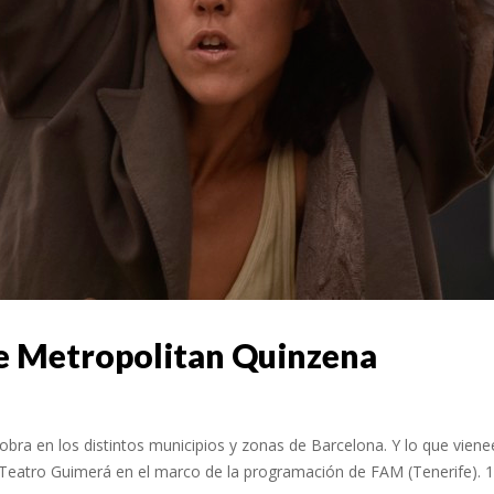
e Metropolitan Quinzena
ra en los distintos municipios y zonas de Barcelona. Y lo que vieneee
 Teatro Guimerá en el marco de la programación de FAM (Tenerife). 19